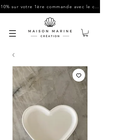
-10% sur votre 1ère commande avec le code : "BIENVENUE10"