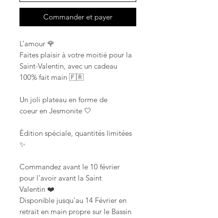
Commander et payer
L’amour 🌹
Faites plaisir à votre moitié pour la
Saint-Valentin, avec un cadeau
100% fait main 🇫🇷
Un joli plateau en forme de
coeur en Jesmonite 🤍
Édition spéciale, quantités limitées
✨
Commandez avant le 10 février
pour l'avoir avant la Saint
Valentin ❤️
Disponible jusqu'au 14 Février en
retrait en main propre sur le Bassin