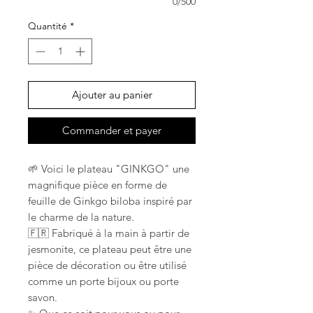
0/500
Quantité
*
Ajouter au panier
Commander et payer
🌱 Voici le plateau "GINKGO" une
magnifique pièce en forme de
feuille de Ginkgo biloba inspiré par
le charme de la nature.
🇫🇷 Fabriqué à la main à partir de
jesmonite, ce plateau peut être une
pièce de décoration ou être utilisé
comme un porte bijoux ou porte
savon.