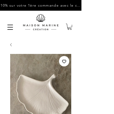
-10% sur votre 1ère commande avec le code : "BIENVENUE10"