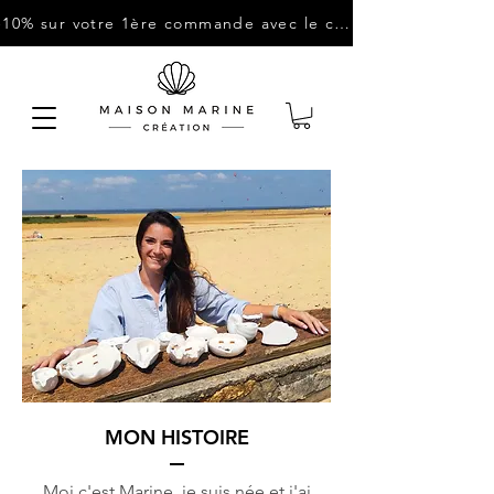
-10% sur votre 1ère commande avec le code : "BIENVENUE10"
MON HISTOIRE
Moi c'est Marine, je suis née et j'ai